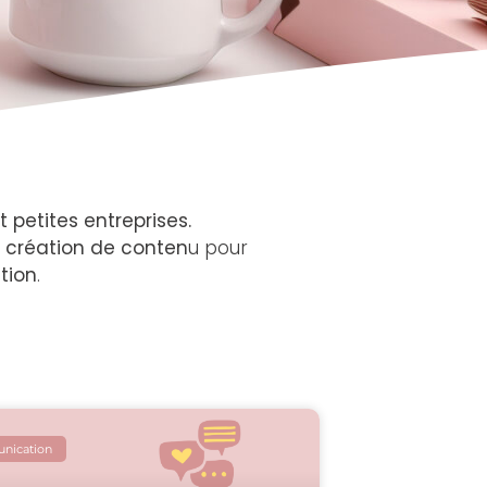
 petites entreprises.
t
création de conten
u pour
tion
.
ication