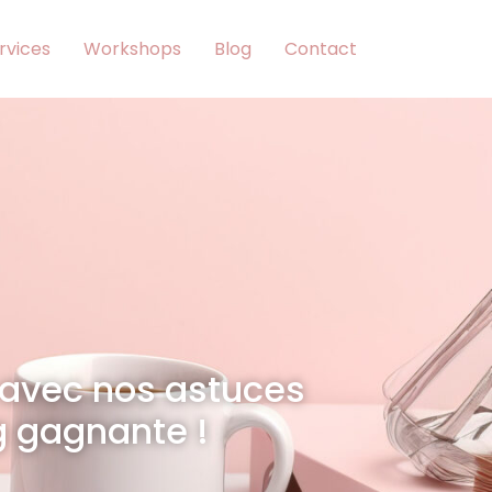
rvices
Workshops
Blog
Contact
avec nos astuces
g gagnante !