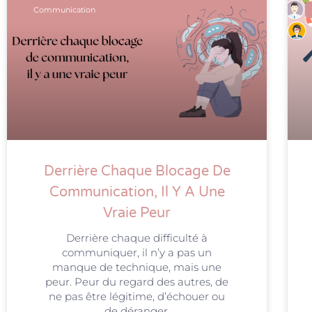
Communication
Derrière Chaque Blocage De
Communication, Il Y A Une
Vraie Peur
Derrière chaque difficulté à
communiquer, il n’y a pas un
manque de technique, mais une
peur. Peur du regard des autres, de
ne pas être légitime, d’échouer ou
de déranger.