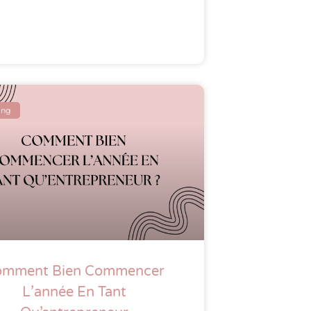
ing
omment Bien Commencer
L’année En Tant