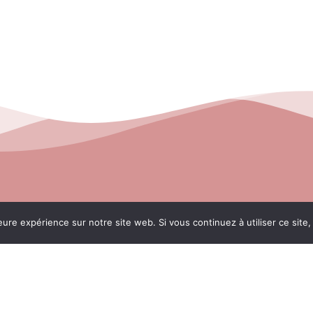
A Propos
eure expérience sur notre site web. Si vous continuez à utiliser ce sit
Services
Contact
Workshops
Mentions Légales
Politique de confid