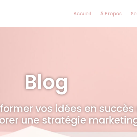
Accueil
À Propos
Se
Blog
ormer vos idées en succès 
borer une stratégie marketin