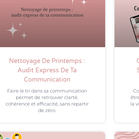
Nettoyage De Printemps :
Audit Express De Ta
Communication
Faire le tri dans sa communication
Co
permet de retrouver clarté,
êtr
cohérence et efficacité, sans repartir
la v
de zéro.