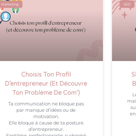
Marketing
SEO
Choisis Ton Profil
S
D’entrepreneur (et Découvre
B
Ton Problème De Com’)
L
mai
Ta communication ne bloque pas
su
par manque d’idées ou de
en
motivation.
Elle bloque à cause de ta posture
d’entrepreneur.
Fantôme, perfectionniste, surbooké